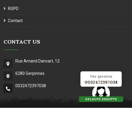
RGPD
Contact
CONTACT US
Rue Amand Dancart, 12
6280 Gerpinnes
Une question
0032472397038
0032472397038
DELBOVE BRIGITTE
Copyright © 2026 La quairelle
Conçu par
By jcconcept