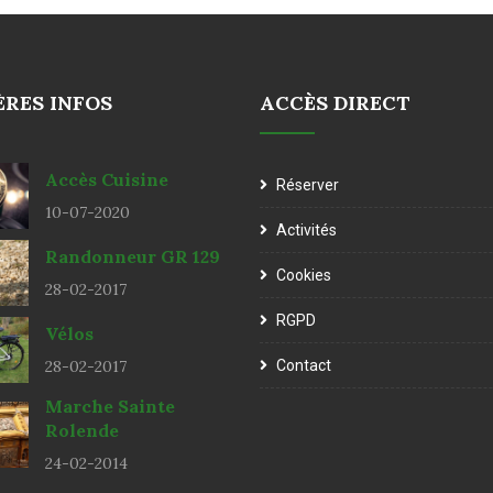
ÈRES INFOS
ACCÈS DIRECT
Accès Cuisine
Réserver
10-07-2020
Activités
Randonneur GR 129
Cookies
28-02-2017
RGPD
Vélos
28-02-2017
Contact
Marche Sainte
Rolende
24-02-2014