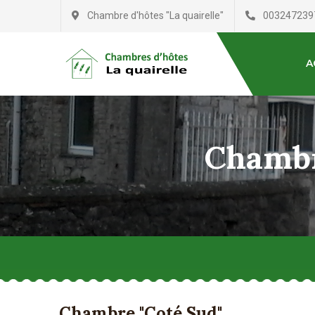
Chambre d'hôtes "La quairelle"
003247239
A
Chambre
Chambre "Coté Sud"