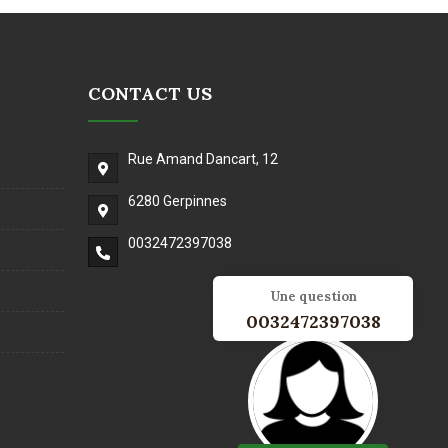
CONTACT US
Rue Amand Dancart, 12
6280 Gerpinnes
0032472397038
Une question
0032472397038