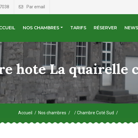
7038
Par email
CCUEIL
NOS CHAMBRES
TARIFS
RÉSERVER
NEW
 hote La quairelle 
Accueil
Nos chambres
Chambre Coté Sud