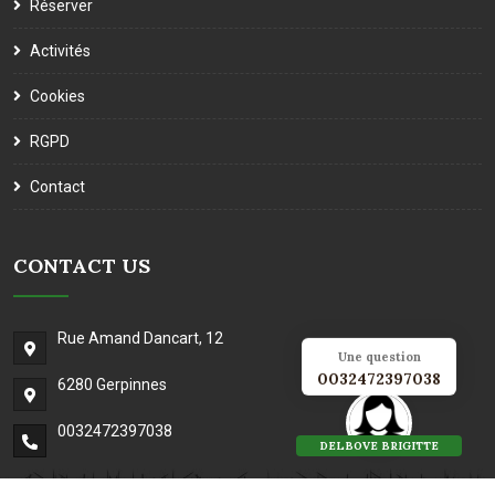
Réserver
Activités
Cookies
RGPD
Contact
CONTACT US
Rue Amand Dancart, 12
Une question
0032472397038
6280 Gerpinnes
0032472397038
DELBOVE BRIGITTE